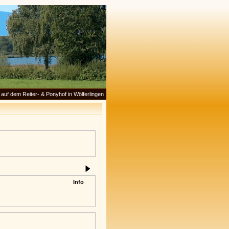
auf dem Reiter- & Ponyhof in Wölferlingen
Info